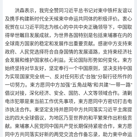
洪森表示，我完全赞同习近平总书记对柬中铁杆友谊以
及携手构建新时代全天候柬中命运共同体的积极评价。衷心
祝贺在以习近平同志为核心的中共中央正确领导下，中国取
得举世瞩目发展成就，为世界各国特别是包括柬埔寨在内的
全球南方国家的稳定和发展作出重要贡献。感谢中方支持柬
政府、人民党选择符合自身国情的发展道路，支持柬经济社
会发展和维护国家核心利益。无论国际形势如何变化，柬方
始终坚持对华友好，坚定奉行一个中国原则，坚决支持中国
为实现国家完全统一、反对任何形式“台独”分裂行径所作的
一切努力。柬方愿同中方加强“五角战略”和共建“一带一路”
倡议对接，深化经济、安全、国防、人文等领域合作。清剿
电诈犯罪是柬当前工作优先事项，柬方愿同中方密切打击电
诈执法合作。柬坚定支持并愿同中方共同落实习近平主席提
出的四大全球倡议，为地区乃至世界的和平繁荣作出积极贡
献。柬埔寨人民党同中国共产党长期保持紧密合作，柬方愿
同中方共同落实好新的两党交流合作备忘录，助力柬中命运