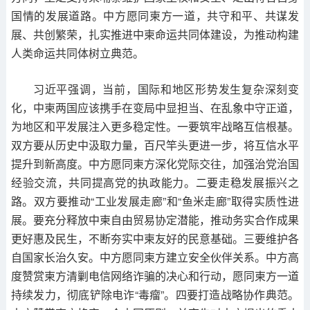
国情的发展道路。中方愿同柬方一道，共守和平、共谋发
展、共创繁荣，扎实推进中柬命运共同体建设，为推动构建
人类命运共同体树立典范。
习近平强调，当前，国际和地区形势发生复杂深刻变
化，中柬两国应该携手在变局中显担当、在乱象中守正道，
为地区和平发展注入更多稳定性。一要筑牢战略互信根基。
双方要从历史中汲取力量，百尺竿头更进一步，将互信水平
提升到新高度。中方愿同柬方深化党际交往，加强治党治国
经验交流，共同提高党的执政能力。二要走稳发展振兴之
路。双方要推动“工业发展走廊”和“鱼米走廊”取得实质性进
展。要充分释放中柬自由贸易协定潜能，推动务实合作成果
更好惠及民生，不断夯实中柬友好的民意基础。三要维护各
自国家长治久安。中方愿同柬方建立安全伙伴关系。中方高
度赞赏柬方清剿电信网络诈骗的决心和行动，愿同柬方一道
持续发力，彻底铲除电诈“毒瘤”。四要打造战略协作典范。