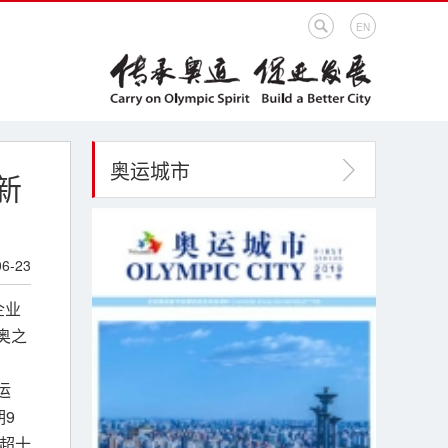
EN
奥运城市
新
06-23
企业
奥之
运
9
众超十