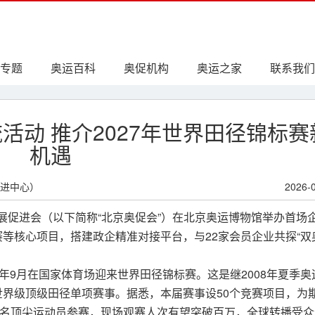
专题
奥运百科
奥促机构
奥运之家
联系我们
活动 推介2027年世界田径锦标赛
机遇
进中心）
2026-
展促进会（以下简称“北京奥促会”）在北京奥运博物馆举办首场
赛等核心项目，搭建政企精准对接平台，与22家会员企业共探“双
7年9月在国家体育场迎来世界田径锦标赛。这是继2008年夏季奥
世界级顶级田径单项赛事。据悉，本届赛事设50个竞赛项目，为期
0余名顶尖运动员参赛，现场观赛人次有望突破百万，全球转播受