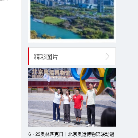
精彩图片
6・23奥林匹克日｜北京奥运博物馆联动冠