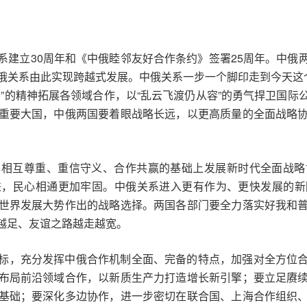
系建立30周年和《中俄睦邻友好合作条约》签署25周年。中俄
俄关系由此实现跨越式发展。中俄关系一步一个脚印走到今天这个
”的精神拓展各领域合作，以“乱云飞渡仍从容”的勇气捍卫国
重要大国，中俄两国要着眼战略长远，以更高质量的全面战略
、相互尊重、重信守义、合作共赢的基础上发展新时代全面战略
进，民心相通更加牢固。中俄关系进入更有作为、更快发展的新
世界发展大势作出的战略选择。两国各部门要全力落实好我和
越足、友谊之路越走越宽。
标，充分发挥中俄合作机制全面、完备的特点，加强对全方位
布局前沿领域合作，以新质生产力打造增长新引擎；要立足赓
基础；要深化多边协作，进一步密切在联合国、上海合作组织