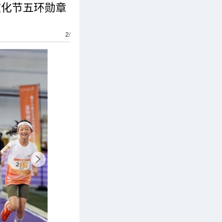
文化节五环勋章
2
/