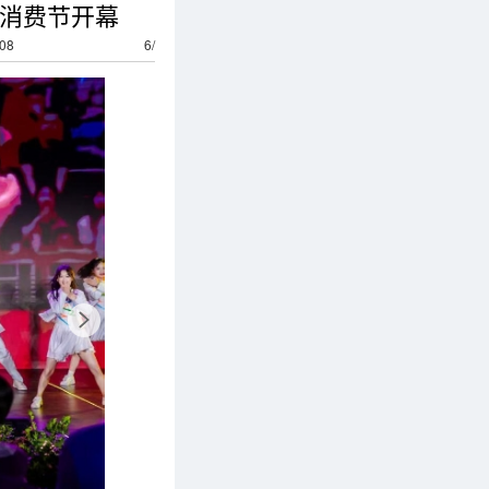
育消费节开幕
08
6
/