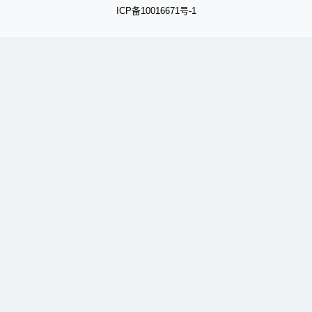
备
ICP
10016671号-1