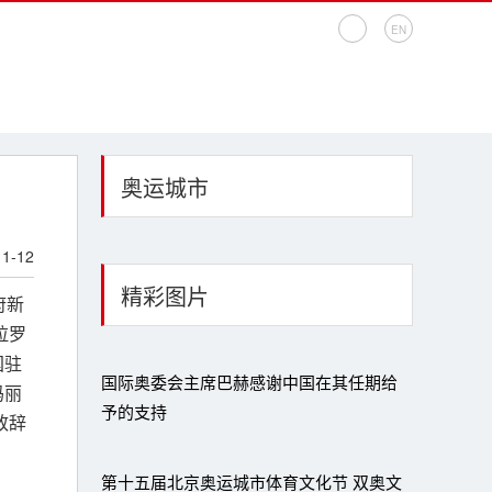
EN
奥运城市
11-12
精彩图片
府新
拉罗
国驻
国际奥委会主席巴赫感谢中国在其任期给
玛丽
予的支持
致辞
第十五届北京奥运城市体育文化节 双奥文