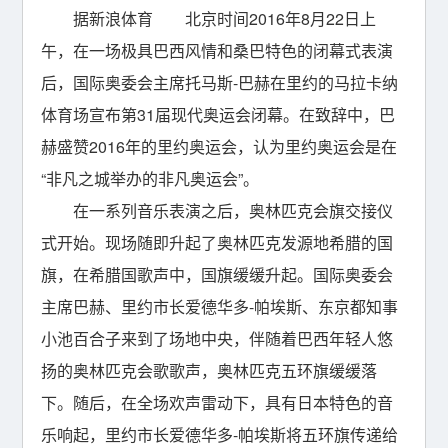
据新浪体育 北京时间2016年8月22日上
午，在一场极具巴西风情和桑巴特色的闭幕式表演
后，国际奥委会主席托马斯-巴赫在里约的马拉卡纳
体育场宣布第31届现代奥运会闭幕。在致辞中，巴
赫盛赞2016年的里约奥运会，认为里约奥运会是在
“非凡之城举办的非凡奥运会”。
在一系列音乐表演之后，奥林匹克会旗交接仪
式开始。现场随即升起了奥林匹克发源地希腊的国
旗，在希腊国歌声中，国旗缓缓升起。国际奥委会
主席巴赫、里约市长爱德华多-帕埃斯、东京都知事
小池百合子来到了场地中央，伴随着巴西年轻人悠
扬的奥林匹克会歌歌声，奥林匹克五环旗缓缓落
下。随后，在全场欢声雷动下，具有日本特色的音
乐响起，里约市长爱德华多-帕埃斯将五环旗传递给