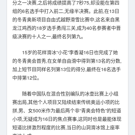
分之一决赛,之后将成绩提高了7秒75,却没能在第四
组的6名选手中打入前二,无缘半决赛。此前,在13日
的冬青奥新项目自由式越野滑雪比赛中,这名来自黑
龙江鸡西的18岁选手勇闯三关,成为40名参赛者中晋
级决赛的十人之一,最终名列第九。
15岁的花样滑冰“小花”李香凝16日也完成了她
的冬青奥会首秀,在女单自由滑中得到第13名的分数,
加上短节目同样名列第13位的得分,最终在16名选手
中排第12位。
随着中国队在混合性别编队的冰壶比赛上小组
赛出局,其他个人项目又陆续结束传统奥运小项的比
拼,男、女500米作为最后两个非“青奥会特色”的短道
小项,无疑成为16日的焦点赛事,这同时也是最能体现
短道比拼激烈程度的比赛,当日的山洞滑冰馆上座率