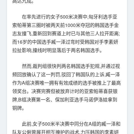
高达九成。
在率先进行的女子500米决赛中,匈牙利选手亚
索帕蒂第三圈时被两天前1000米夺冠的韩国选手金
志友撞飞,重新回到赛道上时已与其他三人拉开距离;
而16岁的中国选手臧一泽过弯时受韩国对手李素妍
拉扯影响,撞线时明显落后于两名韩国选手。
然而,裁判组很快判两名韩国选手犯规,并通过视
频回放确认了这一判罚,驳回了韩国队的上诉,臧一泽
作为A组决赛唯一拥有有效成绩的选手被推上了最高
领奖台。决赛完赛但被放弃计时的亚索帕蒂喜获银
牌,B组决赛第一名、保加利亚选手马诺伊洛娃拿到
铜牌。
此前,女子500米半决赛中同分在A组的臧一泽和
队友公俐曾展开相互掩护的战术,力压韩国的李素妍