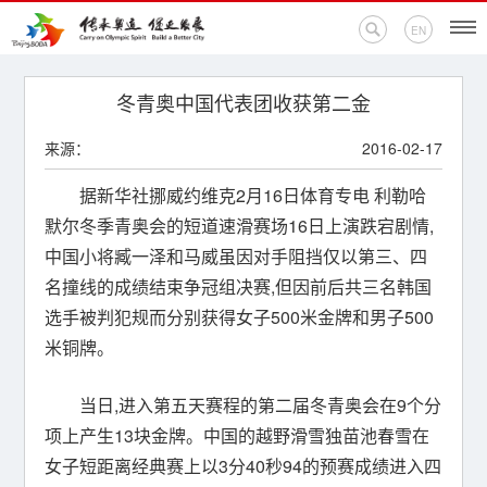
EN
首页
冬青奥中国代表团收获第二金
来源：
2016-02-17
新闻中心
据新华社挪威约维克2月16日体育专电 利勒哈
活动专题
默尔冬季青奥会的短道速滑赛场16日上演跌宕剧情,
中国小将臧一泽和马威虽因对手阻挡仅以第三、四
奥运百科
名撞线的成绩结束争冠组决赛,但因前后共三名韩国
奥促机构
选手被判犯规而分别获得女子500米金牌和男子500
米铜牌。
奥运之家
当日,进入第五天赛程的第二届冬青奥会在9个分
联系我们
项上产生13块金牌。中国的越野滑雪独苗池春雪在
女子短距离经典赛上以3分40秒94的预赛成绩进入四