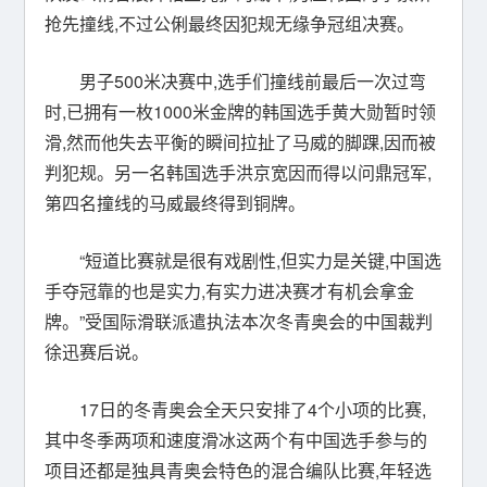
抢先撞线,不过公俐最终因犯规无缘争冠组决赛。
男子500米决赛中,选手们撞线前最后一次过弯
时,已拥有一枚1000米金牌的韩国选手黄大勋暂时领
滑,然而他失去平衡的瞬间拉扯了马威的脚踝,因而被
判犯规。另一名韩国选手洪京宽因而得以问鼎冠军,
第四名撞线的马威最终得到铜牌。
“短道比赛就是很有戏剧性,但实力是关键,中国选
手夺冠靠的也是实力,有实力进决赛才有机会拿金
牌。”受国际滑联派遣执法本次冬青奥会的中国裁判
徐迅赛后说。
17日的冬青奥会全天只安排了4个小项的比赛,
其中冬季两项和速度滑冰这两个有中国选手参与的
项目还都是独具青奥会特色的混合编队比赛,年轻选