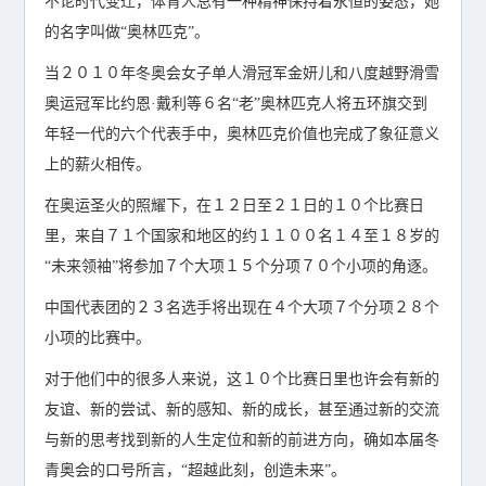
不论时代变迁，体育人总有一种精神保持着永恒的姿态，她
的名字叫做“奥林匹克”。
当２０１０年冬奥会女子单人滑冠军金妍儿和八度越野滑雪
奥运冠军比约恩·戴利等６名“老”奥林匹克人将五环旗交到
年轻一代的六个代表手中，奥林匹克价值也完成了象征意义
上的薪火相传。
在奥运圣火的照耀下，在１２日至２１日的１０个比赛日
里，来自７１个国家和地区的约１１００名１４至１８岁的
“未来领袖”将参加７个大项１５个分项７０个小项的角逐。
中国代表团的２３名选手将出现在４个大项７个分项２８个
小项的比赛中。
对于他们中的很多人来说，这１０个比赛日里也许会有新的
友谊、新的尝试、新的感知、新的成长，甚至通过新的交流
与新的思考找到新的人生定位和新的前进方向，确如本届冬
青奥会的口号所言，“超越此刻，创造未来”。