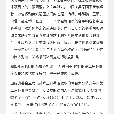
冰项目上的一银两铜。２２年过去，中国冬奥军团不断缩短
着与冰雪运动传统强国之间的差距，杨扬、韩晓鹏、王濛、
申雪／赵宏博、张虹……一个个金牌加冕的名字响应着中国
冬季项目艰难但坚定的前进脚步；而当１６岁的冬季两项运
动员朱朕宇挥舞着五星红旗站上利勒哈默尔冬青奥会的舞
台，年轻的２３名中国代表团选手背后，是全世界对北京携
手张家口获得２０２２年冬奥会举办权的关切目光和１３亿
中国人对陌生又熟悉的冰雪运动的殷殷期盼。
和四年前的因斯布鲁克相比，“互联网＋”时代的第二届冬青
奥会也和这飞速发展的世界一样变换了模样。
国际奥委会主席巴赫登上利勒哈默尔的舞台为即将开幕的第
二届冬青奥会致辞，６２岁的德国人一边感慨自己“参赛略
微老了一点”，一边不忘敦促台下的选手、观众、媒体和志
愿者们，“发推特时别忘了加上‘我爱青奥’的标签”。