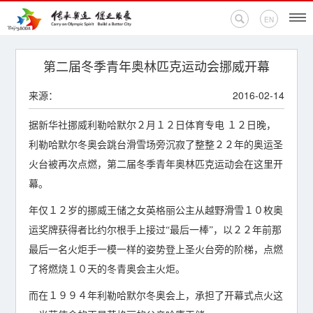
EN
首页
第二届冬季青年奥林匹克运动会挪威开幕
来源：
2016-02-14
新闻中心
据新华社挪威利勒哈默尔２月１２日体育专电 １２日晚，
活动专题
利勒哈默尔冬奥会跳台滑雪场旁沉寂了整整２２年的奥运圣
奥运百科
火台被再次点燃，第二届冬季青年奥林匹克运动会在这里开
幕。
奥促机构
年仅１２岁的挪威王储之女英格丽公主从越野滑雪１０枚奥
运奖牌获得者比约尔根手上接过“最后一棒”，以２２年前那
奥运之家
最后一名火炬手一模一样的姿势登上圣火台旁的阶梯，点燃
联系我们
了将燃烧１０天的冬青奥会主火炬。
而在１９９４年利勒哈默尔冬奥会上，承担了开幕式点火这