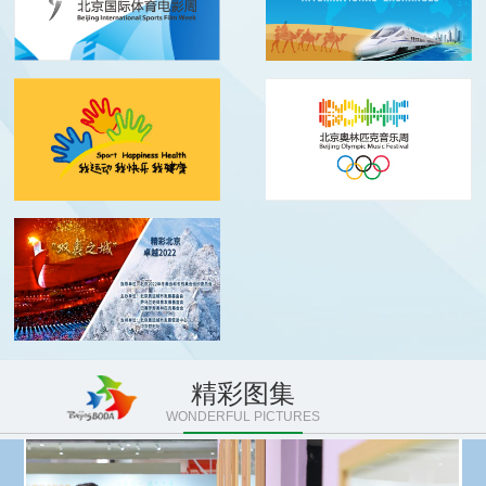
精彩图集
WONDERFUL PICTURES