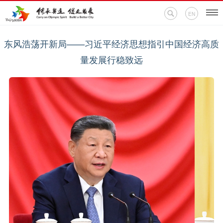
EN
东风浩荡开新局——习近平经济思想指引中国经济高质
首页
量发展行稳致远
新闻中心
活动专题
奥运百科
奥促机构
奥运之家
联系我们