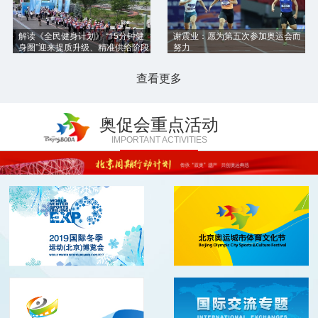
解读《全民健身计划》 “15分钟健
谢震业：愿为第五次参加奥运会而
身圈”迎来提质升级、精准供给阶段
努力
查看更多
奥促会重点活动
IMPORTANT ACTIVITIES