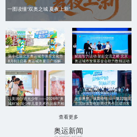
一图读懂“双奥之城 夏夜上新”
第十七届北京奥运城市体育文化节
赋能智力运动 架起交流之桥 北京
8月8日启幕 奥运城市夏日广场解
奥运城市发展基金会助力数独运动
锁“双奥之城”全新体验
世青赛圆满举办
以美润心·逐光少年 ——2026年“奥
光影逐梦，体育传情 ——第22届北
城杯”全国少年儿童美术作品展亮相
京国际体育电影周优秀作品成功发
北京奥运博物馆
布
查看更多
奥运新闻