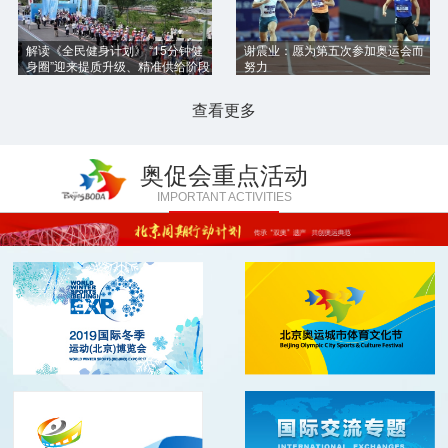
解读《全民健身计划》 “15分钟健
谢震业：愿为第五次参加奥运会而
身圈”迎来提质升级、精准供给阶段
努力
查看更多
奥促会重点活动
IMPORTANT ACTIVITIES