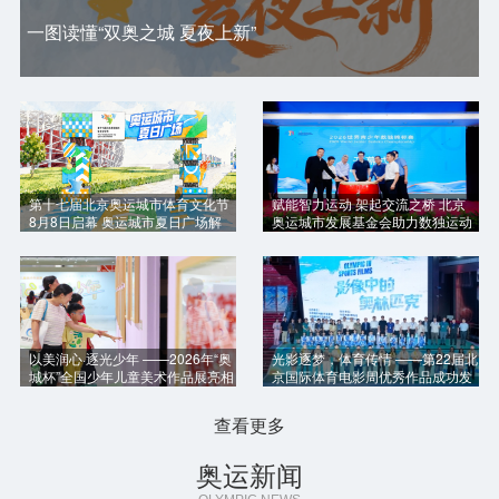
一图读懂“双奥之城 夏夜上新”
第十七届北京奥运城市体育文化节
赋能智力运动 架起交流之桥 北京
8月8日启幕 奥运城市夏日广场解
奥运城市发展基金会助力数独运动
锁“双奥之城”全新体验
世青赛圆满举办
以美润心·逐光少年 ——2026年“奥
光影逐梦，体育传情 ——第22届北
城杯”全国少年儿童美术作品展亮相
京国际体育电影周优秀作品成功发
北京奥运博物馆
布
查看更多
奥运新闻