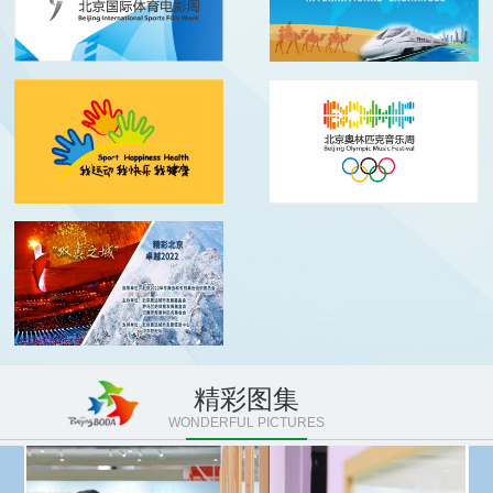
精彩图集
WONDERFUL PICTURES