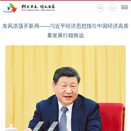
EN
东风浩荡开新局——习近平经济思想指引中国经济高质
首页
量发展行稳致远
新闻中心
活动专题
奥运百科
奥促机构
奥运之家
联系我们